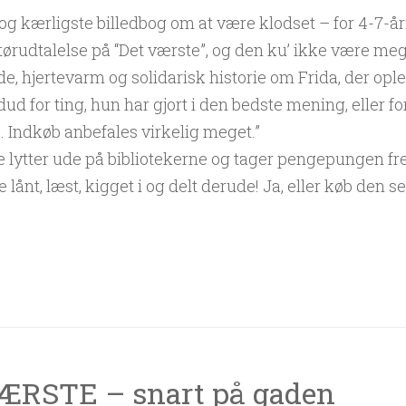
 og kærligste billedbog om at være klodset – for 4-7-åri
rudtalelse på “Det værste”, og den ku’ ikke være meg
, hjertevarm og solidarisk historie om Frida, der ople
d for ting, hun har gjort i den bedste mening, eller fo
 … Indkøb anbefales virkelig meget.”
e lytter ude på bibliotekerne og tager pengepungen f
 lånt, læst, kigget i og delt derude! Ja, eller køb den se
ÆRSTE – snart på gaden