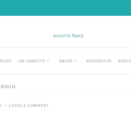
Annette Bjørg
atter, forfatter, børnebøger, børnelitteratur, forfatterskol
RSIDE
OM ANNETTE
BØGER
KORREKTUR
KONT
admin
3
~
LEAVE A COMMENT