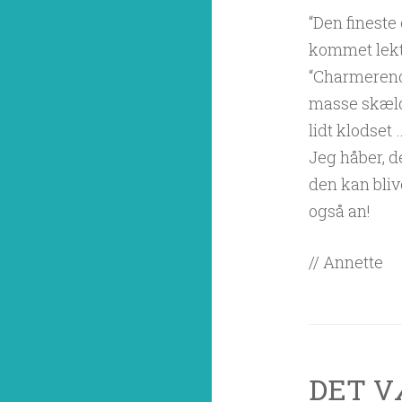
“Den fineste
kommet lektø
“Charmerende
masse skældu
lidt klodset
Jeg håber, d
den kan blive
også an!
// Annette
DET V