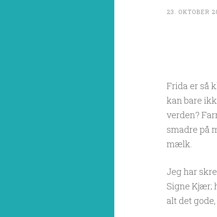
23. OKTOBER 2
Frida er så 
kan bare ikk
verden? Farm
smadre på ma
mælk.
Jeg har skre
Signe Kjær; 
alt det gode