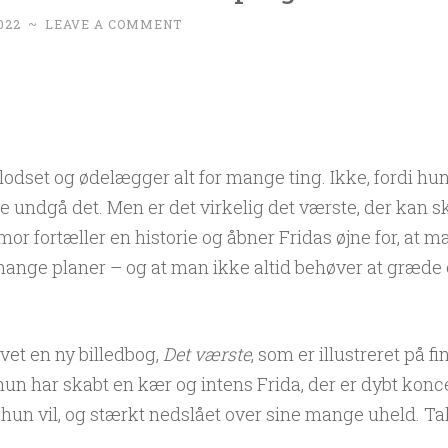
022
~
LEAVE A COMMENT
klodset og ødelægger alt for mange ting. Ikke, fordi hun
e undgå det. Men er det virkelig det værste, der kan sk
or fortæller en historie og åbner Fridas øjne for, at 
nge planer – og at man ikke altid behøver at græde o
vet en ny billedbog,
Det værste
, som er illustreret på fi
hun har skabt en kær og intens Frida, der er dybt kon
, hun vil, og stærkt nedslået over sine mange uheld. Ta