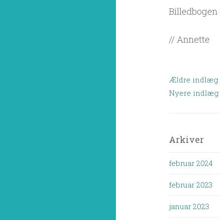
Billedbogen
// Annette
Navigat
Ældre indlæg
til
Nyere indlæg
indlæg
Arkiver
februar 2024
februar 2023
januar 2023