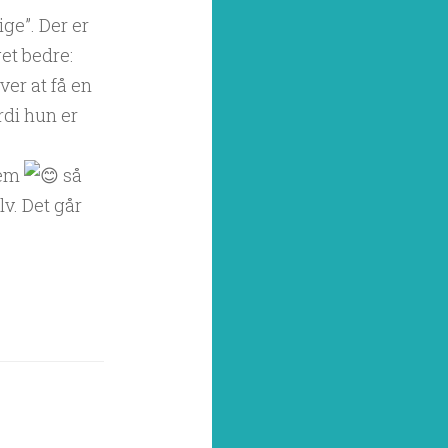
ge”. Der er
et bedre:
ver at få en
rdi hun er
rem
så
lv. Det går