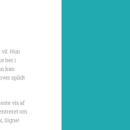
 vil. Hun
e her i
man kan
ver spildt
neste vis af
centreret om
k, Signe!