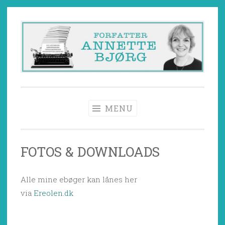
Skip
to
content
Annette Bjørg
Børnebogsforfatter, forfatter, børnebøger,
børnelitteratur, forfatterskolen for børnelitteratur
MENU
FOTOS & DOWNLOADS
Alle mine ebøger kan lånes her
via
Ereolen.dk