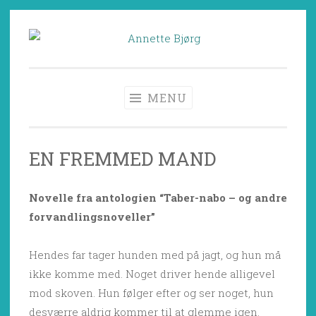
Skip
to
Annette Bjørg
Børnebogsforfatter, forfatter, børnebøger,
content
børnelitteratur, forfatterskolen for børnelitteratur
MENU
EN FREMMED MAND
Novelle fra antologien “Taber-nabo – og andre
forvandlingsnoveller”
Hendes far tager hunden med på jagt, og hun må
ikke komme med. Noget driver hende alligevel
mod skoven. Hun følger efter og ser noget, hun
desværre aldrig kommer til at glemme igen.