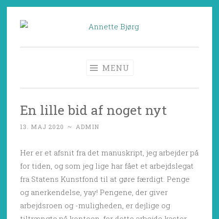
Skip
to
Annette Bjørg
Børnebogsforfatter, forfatter, børnebøger,
content
børnelitteratur, forfatterskolen for børnelitteratur
MENU
En lille bid af noget nyt
13. MAJ 2020
~
ADMIN
Her er et afsnit fra det manuskript, jeg arbejder på
for tiden, og som jeg lige har fået et arbejdslegat
fra Statens Kunstfond til at gøre færdigt. Penge
og anerkendelse, yay! Pengene, der giver
arbejdsroen og -muligheden, er dejlige og
tiltrængte på kontoen, for dette arbejde kaster